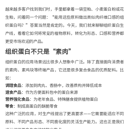
越来越多客户找到我们时，手里都拿着一袋豆粕、小麦蛋白粉或花
生粕，问着同一个问题：“能用这些原料做出类似肉纤维口感的组
织蛋白吗？”答案当然是肯定的。今天，我们就来聊聊组织蛋白生
产线，看看它如何将常见的植物原料，转化为形态、口感和营养都
更受市场欢迎的产品。
组织蛋白不只是“素肉”
组织蛋白的应用场景远比很多人想象中广泛。除了直接面向消费者
的素肉、素鸡块等终端产品，它还是很多复合食品的优质配料。比
如：
调理食品
：添加到肉丸、香肠中，改善质构并降低成本
速食产品
：作为方便面料包中的蛋白来源
营养强化食品
：为老年食品、特殊膳食提供植物蛋白
零食
：制成高蛋白的酥脆零食
这种广泛的应用，对生产线提出了更高要求——它需要能适应不同
原料、不同产品形态、不同膨化度的灵活生产能力。这也正是我们