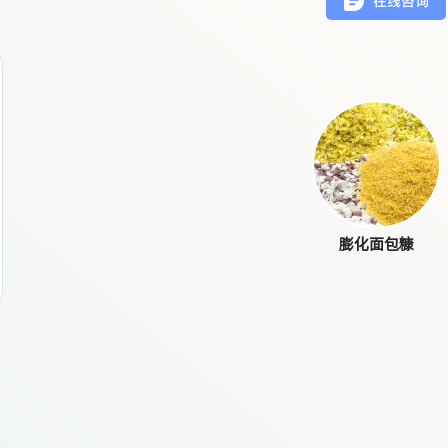
膨化面包糠