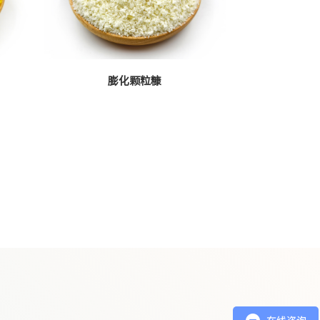
膨化颗粒糠