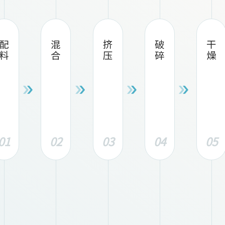
配料
混合
挤压
破碎
干燥
01
02
03
04
05