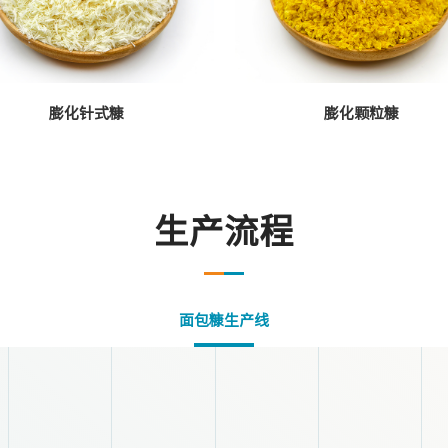
膨化针式糠
膨化颗粒糠
生产流程
面包糠生产线