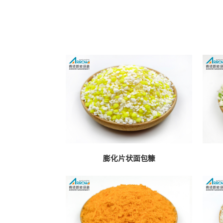
膨化片状面包糠