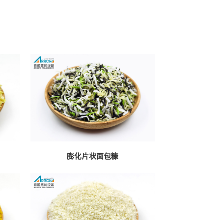
膨化片状面包糠