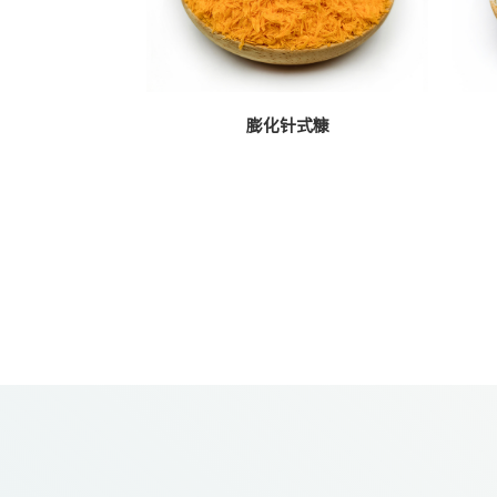
膨化针式糠